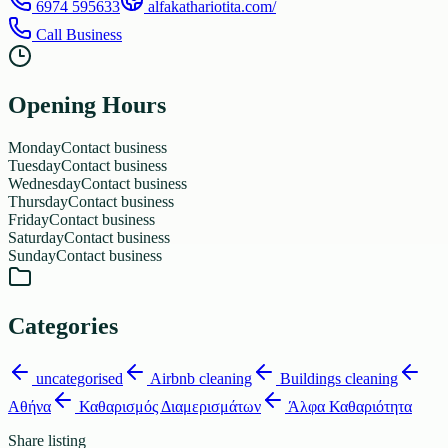
6974 595633
alfakathariotita.com/
Call Business
Opening Hours
Monday
Contact business
Tuesday
Contact business
Wednesday
Contact business
Thursday
Contact business
Friday
Contact business
Saturday
Contact business
Sunday
Contact business
Categories
uncategorised
Airbnb cleaning
Buildings cleaning
Αθήνα
Καθαρισμός Διαμερισμάτων
Άλφα Καθαριότητα
Share listing