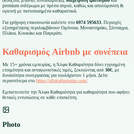
(κουζίνα, μπάνιο, υπνοδωμάτια),
διαχείριση ιματισμού
και
premium σιδέρωμα με πρέσα ατμού, καθώς και απολύμανση &
υγιεινή με πιστοποιημένα καθαριστικά.
Για γρήγορη επικοινωνία καλέστε στο
6974 595633
. Περιοχές
εξυπηρέτησης περιλαμβάνουν Ομόνοια, Μοναστηράκι, Σύνταγμα,
Πλάκα, Κουκάκι και Παγκράτι.
Καθαρισμός Airbnb με συνέπεια
Με 15+ χρόνια εμπειρίας, η Άλφα Καθαριότητα δίνει εγγυημένη
ετοιμότητα και ανταγωνιστικές τιμές, ξεκινώντας από
30€
, με
δυνατότητα συνεργασίας για τουλάχιστον 1 μήνα. Δείτε
περισσότερα στο
https://alfakathariotita.com/
.
Εμπιστευτείτε την Άλφα Καθαριότητα για καθαριότητα που αφήνει
θετικές εντυπώσεις σε κάθε επισκέπτη.
Photo