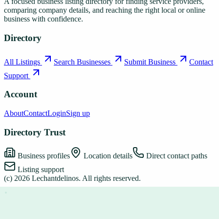
A focused business listing directory for finding service providers,
comparing company details, and reaching the right local or online
business with confidence.
Directory
All Listings
Search Businesses
Submit Business
Contact
Support
Account
About
Contact
Login
Sign up
Directory Trust
Business profiles
Location details
Direct contact paths
Listing support
(c)
2026
Lechantdelinos
. All rights reserved.